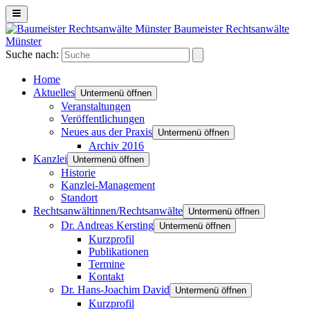
Baumeister Rechtsanwälte
Münster
Suche nach:
Home
Aktuelles
Untermenü öffnen
Veranstaltungen
Veröffentlichungen
Neues aus der Praxis
Untermenü öffnen
Archiv 2016
Kanzlei
Untermenü öffnen
Historie
Kanzlei-Management
Standort
Rechtsanwältinnen/Rechtsanwälte
Untermenü öffnen
Dr. Andreas Kersting
Untermenü öffnen
Kurzprofil
Publikationen
Termine
Kontakt
Dr. Hans-Joachim David
Untermenü öffnen
Kurzprofil