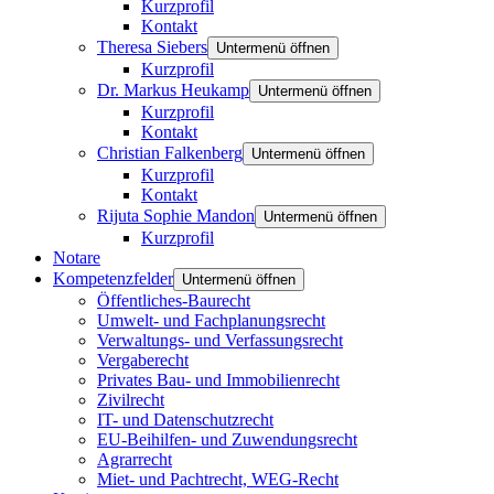
Kurzprofil
Kontakt
Theresa Siebers
Untermenü öffnen
Kurzprofil
Dr. Markus Heukamp
Untermenü öffnen
Kurzprofil
Kontakt
Christian Falkenberg
Untermenü öffnen
Kurzprofil
Kontakt
Rijuta Sophie Mandon
Untermenü öffnen
Kurzprofil
Notare
Kompetenzfelder
Untermenü öffnen
Öffentliches-Baurecht
Umwelt- und Fachplanungsrecht
Verwaltungs- und Verfassungsrecht
Vergaberecht
Privates Bau- und Immobilienrecht
Zivilrecht
IT- und Datenschutzrecht
EU-Beihilfen- und Zuwendungsrecht
Agrarrecht
Miet- und Pachtrecht, WEG-Recht